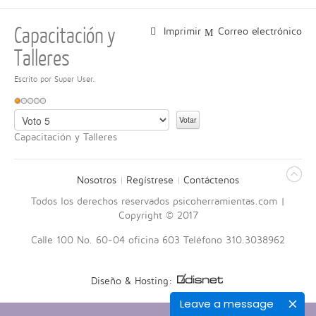
Capacitación y
Imprimir
Correo electrónico
Talleres
Escrito por Super User.
R
a
P
t
o
Capacitación y Talleres
i
r
o
f
:
a
Nosotros
Regístrese
Contáctenos
v
1
o
Todos los derechos reservados psicoherramientas.com |
r
Copyright © 2017
/
,
Calle 100 No. 60-04 oficina 603 Teléfono 310.3038962
v
5
o
t
Diseño & Hosting:
e
Leave a message